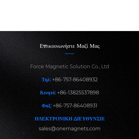
Επικοινωνήστε Μαζί Μας
Force Magnetic Solution Co., Ltd
Τηλ:
+86-757-86408932
Κινητό:
+86-13825537898
Φαξ:
+86-757-86408931
ΗΛΕΚΤΡΟΝΙΚΗ ΔΙΕΥΘΥΝΣΗ:
sales@onemagnets.com